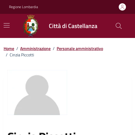
Vai ai contenuti
Vai al footer
Regione Lombardia
Città di Castellanza
Home
/
Amministrazione
/
Personale amministrativo
/
Cinzia Piccotti