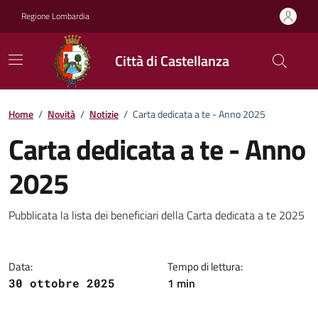
Vai ai contenuti
Vai al footer
Regione Lombardia
Città di Castellanza
Home
/
Novità
/
Notizie
/
Carta dedicata a te - Anno 2025
Carta dedicata a te - Anno
2025
Dettagli della notizia
Pubblicata la lista dei beneficiari della Carta dedicata a te 2025
Data:
Tempo di lettura:
1 min
30 ottobre 2025