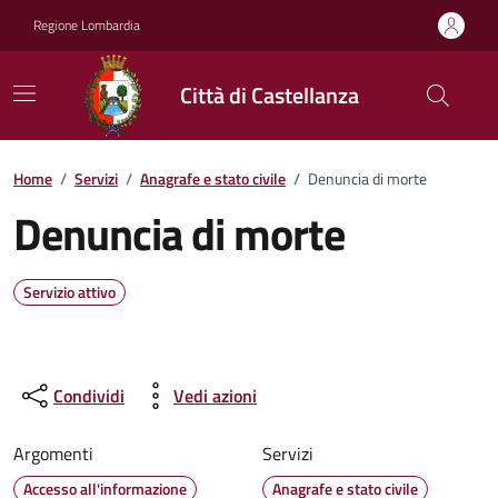
Vai ai contenuti
Vai al footer
Regione Lombardia
Città di Castellanza
Home
/
Servizi
/
Anagrafe e stato civile
/
Denuncia di morte
Denuncia di morte
Servizio attivo
Condividi
Vedi azioni
Argomenti
Servizi
Accesso all'informazione
Anagrafe e stato civile