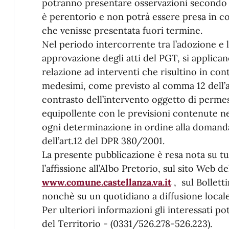
potranno presentare osservazioni secondo l
è perentorio e non potrà essere presa in c
che venisse presentata fuori termine.
Nel periodo intercorrente tra l’adozione e l
approvazione degli atti del PGT, si applican
relazione ad interventi che risultino in cont
medesimi, come previsto al comma 12 dell’ar
contrasto dell’intervento oggetto di permess
equipollente con le previsioni contenute neg
ogni determinazione in ordine alla domand
dell’art.12 del DPR 380/2001.
La presente pubblicazione è resa nota su tu
l’affissione all’Albo Pretorio, sul sito Web 
www.comune.castellanza.va.it
, sul Bollett
nonchè su un quotidiano a diffusione locale
Per ulteriori informazioni gli interessati p
del Territorio - (0331/526.278-526.223).