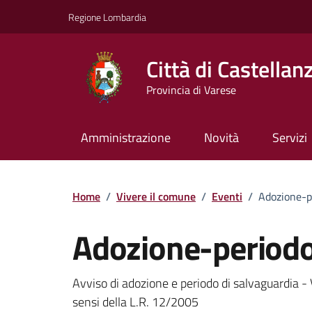
Vai ai contenuti
Vai al footer
Regione Lombardia
Città di Castellan
Provincia di Varese
Amministrazione
Novità
Servizi
Home
/
Vivere il comune
/
Eventi
/
Adozione-p
Adozione-periodo
Dettagli della notizi
Avviso di adozione e periodo di salvaguardia - 
sensi della L.R. 12/2005