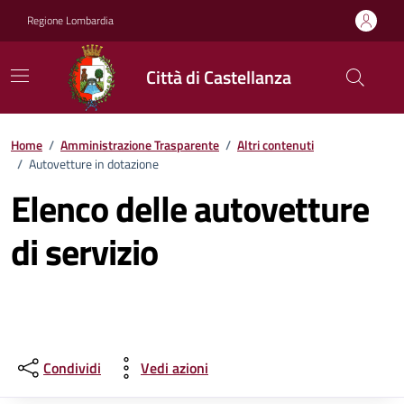
Vai ai contenuti
Vai al footer
Regione Lombardia
Città di Castellanza
Home
/
Amministrazione Trasparente
/
Altri contenuti
/
Autovetture in dotazione
Elenco delle autovetture
di servizio
Condividi
Vedi azioni