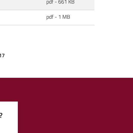
pdf - 661 KB
pdf - 1 MB
017
?