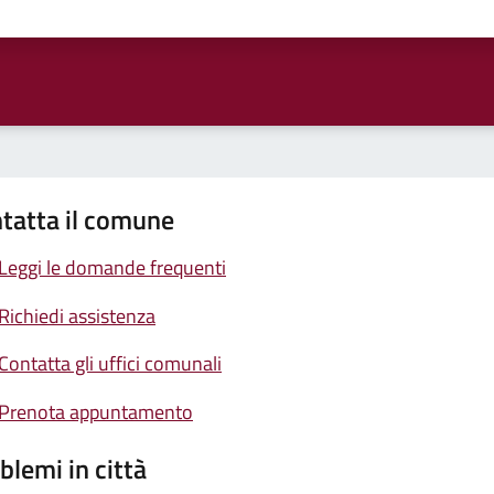
ta 1 stelle su 5
Valuta 2 stelle su 5
Valuta 3 stelle su 5
Valuta 4 stelle su 5
Valuta 5 stelle su 5
tatta il comune
Leggi le domande frequenti
Richiedi assistenza
Contatta gli uffici comunali
Prenota appuntamento
blemi in città