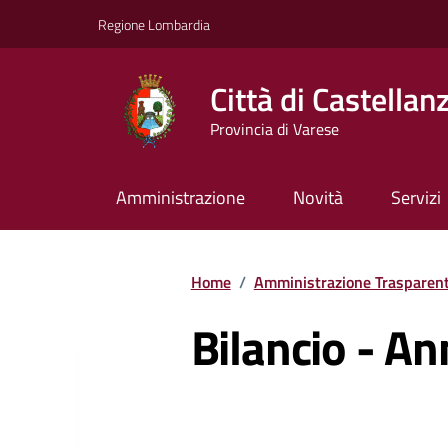
Vai ai contenuti
Vai al footer
Regione Lombardia
Città di Castellan
Provincia di Varese
Amministrazione
Novità
Servizi
Home
/
Amministrazione Trasparen
Bilancio - A