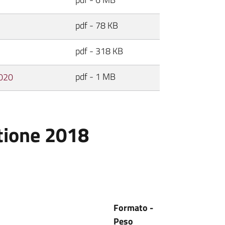
pdf - 78 KB
pdf - 318 KB
pdf - 1 MB
020
tione 2018
Formato -
Peso