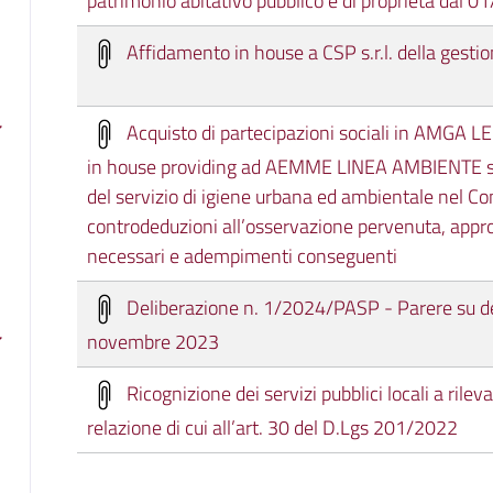
patrimonio abitativo pubblico e di proprietà dal
Affidamento in house a CSP s.r.l. della gesti
Acquisto di partecipazioni sociali in AMGA 
in house providing ad AEMME LINEA AMBIENTE s.r
del servizio di igiene urbana ed ambientale nel C
controdeduzioni all’osservazione pervenuta, appr
necessari e adempimenti conseguenti
Deliberazione n. 1/2024/PASP - Parere su de
novembre 2023
Ricognizione dei servizi pubblici locali a ril
relazione di cui all’art. 30 del D.Lgs 201/2022