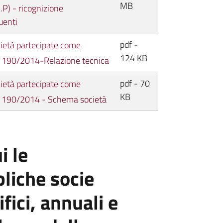
MB
.P) - ricognizione
uenti
pdf -
cietà partecipate come
124 KB
 L. 190/2014-Relazione tecnica
pdf - 70
cietà partecipate come
KB
 L. 190/2014 - Schema società
i le
liche socie
fici, annuali e