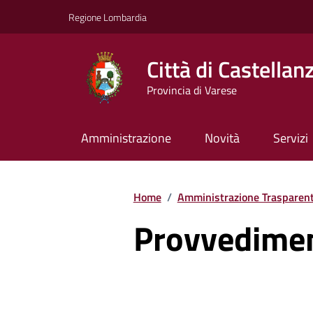
Vai ai contenuti
Vai al footer
Regione Lombardia
Città di Castellan
Provincia di Varese
Amministrazione
Novità
Servizi
Home
/
Amministrazione Trasparen
Provvedimen