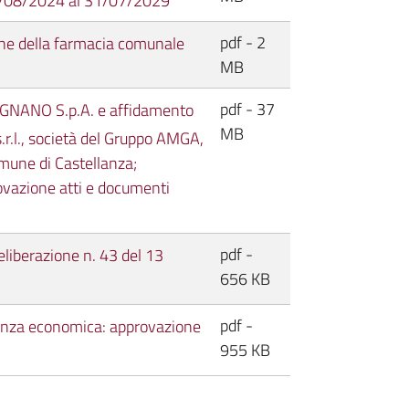
 01/08/2024 al 31/07/2029
pdf - 2
one della farmacia comunale
MB
pdf - 37
LEGNANO S.p.A. e affidamento
MB
.l., società del Gruppo AMGA,
omune di Castellanza;
ovazione atti e documenti
pdf -
liberazione n. 43 del 13
656 KB
pdf -
evanza economica: approvazione
955 KB