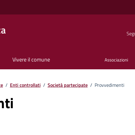
za
Segu
Vivere il comune
Associazioni
te
/
Enti controllati
/
Società partecipate
/
Provvedimenti
ti