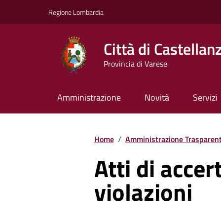
Vai ai contenuti
Vai al footer
Regione Lombardia
Città di Castellan
Provincia di Varese
Amministrazione
Novità
Servizi
Home
/
Amministrazione Trasparen
Atti di acce
violazioni