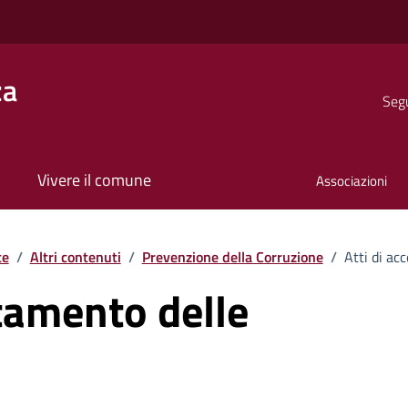
za
Segu
Vivere il comune
Associazioni
te
/
Altri contenuti
/
Prevenzione della Corruzione
/
Atti di ac
rtamento delle