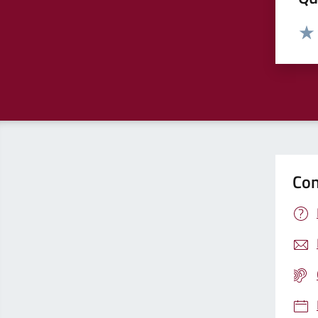
Valut
Valu
Con