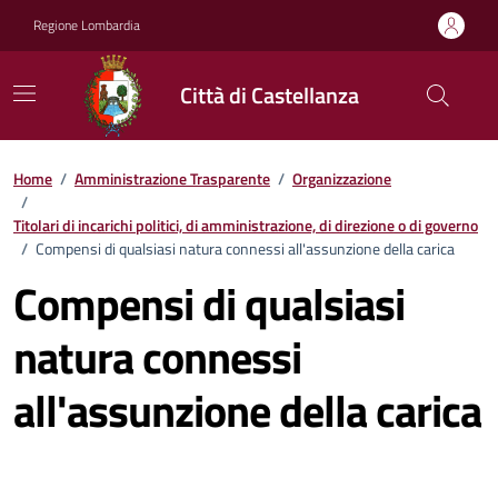
Vai ai contenuti
Vai al footer
Regione Lombardia
Città di Castellanza
Home
/
Amministrazione Trasparente
/
Organizzazione
/
Titolari di incarichi politici, di amministrazione, di direzione o di governo
/
Compensi di qualsiasi natura connessi all'assunzione della carica
Compensi di qualsiasi
natura connessi
all'assunzione della carica