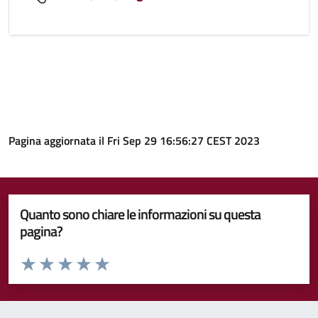
Pagina aggiornata il Fri Sep 29 16:56:27 CEST 2023
Quanto sono chiare le informazioni su questa
pagina?
Valuta da 1 a 5 stelle la pagina
Valuta 1 stelle su 5
Valuta 2 stelle su 5
Valuta 3 stelle su 5
Valuta 4 stelle su 5
Valuta 5 stelle su 5