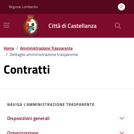
Vai ai contenuti
Vai al footer
Regione Lombardia
Città di Castellanza
Home
/
Amministrazione Trasparente
/
Dettaglio amministrazione trasparente
Contratti
NAVIGA L'AMMINISTRAZIONE TRASPARENTE
Disposizioni generali
Organizzazione