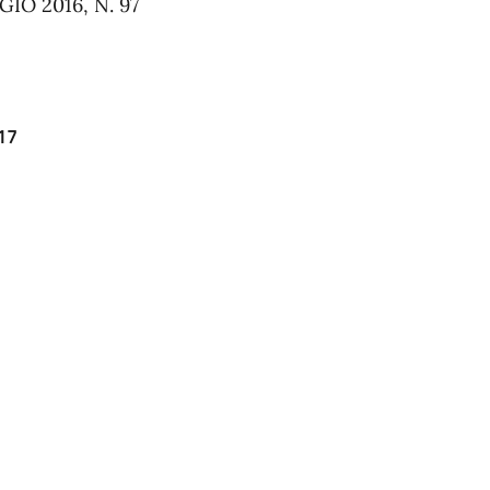
O 2016, N. 97
017