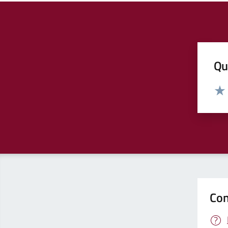
Qua
Valut
Valu
Con