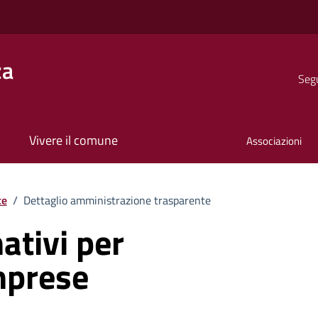
za
Segu
Vivere il comune
Associazioni
te
/
Dettaglio amministrazione trasparente
ativi per
imprese