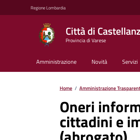
Vai ai contenuti
Vai al footer
Regione Lombardia
Città di Castellan
Provincia di Varese
Amministrazione
Novità
Servizi
Home
/
Amministrazione Trasparen
Oneri inform
cittadini e 
(abrogato)