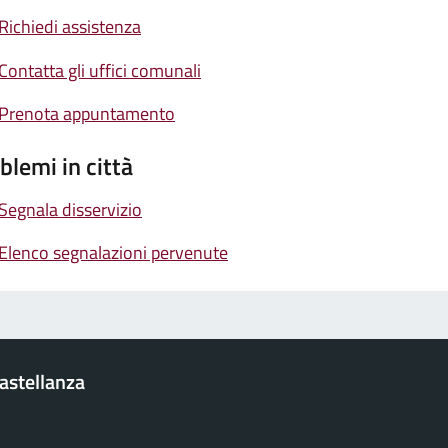
Richiedi assistenza
Contatta gli uffici comunali
Prenota appuntamento
blemi in città
Segnala disservizio
Elenco segnalazioni pervenute
Castellanza