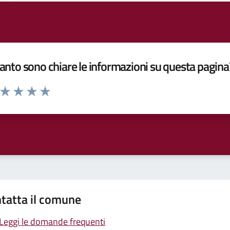
nto sono chiare le informazioni su questa pagina
a da 1 a 5 stelle la pagina
ta 1 stelle su 5
Valuta 2 stelle su 5
Valuta 3 stelle su 5
Valuta 4 stelle su 5
Valuta 5 stelle su 5
tatta il comune
Leggi le domande frequenti