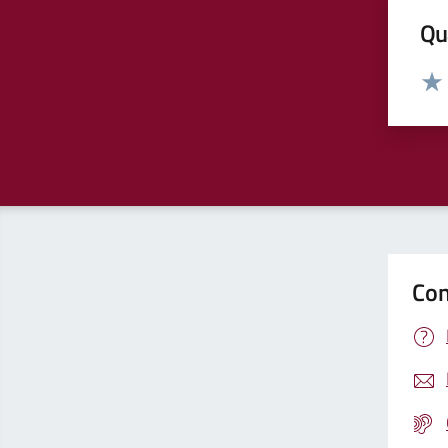
Qua
Valut
Valu
Con