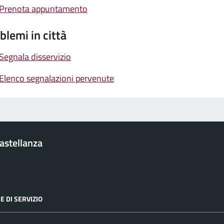
Prenota appuntamento
blemi in città
Segnala disservizio
Elenco segnalazioni pervenute
Castellanza
E DI SERVIZIO