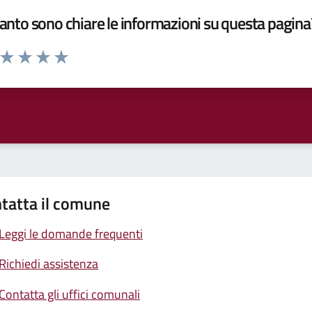
nto sono chiare le informazioni su questa pagina
a da 1 a 5 stelle la pagina
ta 1 stelle su 5
Valuta 2 stelle su 5
Valuta 3 stelle su 5
Valuta 4 stelle su 5
Valuta 5 stelle su 5
tatta il comune
Leggi le domande frequenti
Richiedi assistenza
Contatta gli uffici comunali